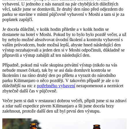
vybavení. U jednoho z nás narazil na pár chybějících důležitých
věcí, takže jsme se domluvili, že druhý den ráno před odjezdem do
parku se stavíme v místní půjčovně vybavení v Moshi a tam si je za
poplatek zapůjčí.
Je docela důležité, v kolik hodin přiletíte a v kolik hodin se
dostanete na hotel v Moshi. Pokud by to bylo bylo pozdě večer, a už
by nebylo možné absolvovat úvodní školení a kontrolu vybavení s
vaším průvodcem, bude možná lepší, abyste hned následující den
výstup nezahajovali a jeden den si v Moshi odpočinuli, důkladně se
připravili a výstup zahájili až ten následující den.
Případně, pokud má vaše skupina privátní výstup (nikdo na vás
nebude muset čekat), tak by se asi dala domluvit kontrola se
školením i na ráno druhý den po příletu a vyrazit do národního
parku Kilimanjaro o něco později. V takovém případě je ale o to
důležitější na nic z
potřebného vybavení
nezapomenout a neztrácet
zbytečně další čas v půjčovně.
Večer jsem si dali v restauraci dobrou večeři, připili jsme si na zdraví
a zdar naší expedice pivem Kilimanjaro a šli jsme docela brzy
zalehnout, protože další den už byl první den výstupu.