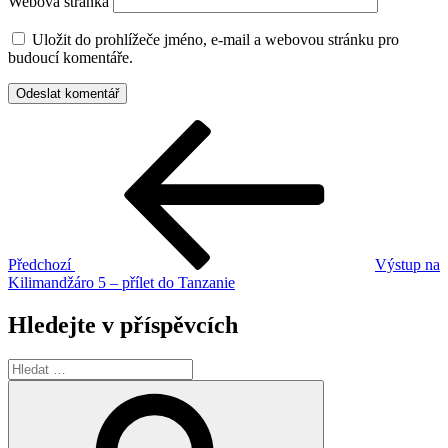
Webová stránka
Uložit do prohlížeče jméno, e-mail a webovou stránku pro
budoucí komentáře.
Navigace
Předchozí
příspěvek
pro
příspěvek
Předchozí
Výstup na
Kilimandžáro 5 – přílet do Tanzanie
Hledejte v příspěvcích
Hledat:
Hledání