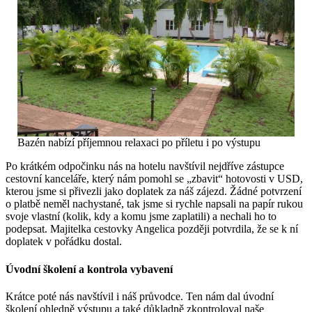
Bazén nabízí příjemnou relaxaci po příletu i po výstupu
Po krátkém odpočinku nás na hotelu navštívil nejdříve zástupce
cestovní kanceláře, který nám pomohl se „zbavit“ hotovosti v USD,
kterou jsme si přivezli jako doplatek za náš zájezd. Žádné potvrzení
o platbě neměl nachystané, tak jsme si rychle napsali na papír rukou
svoje vlastní (kolik, kdy a komu jsme zaplatili) a nechali ho to
podepsat. Majitelka cestovky Angelica později potvrdila, že se k ní
doplatek v pořádku dostal.
Úvodní školení a kontrola vybavení
Krátce poté nás navštívil i náš průvodce. Ten nám dal úvodní
školení ohledně výstupu a také důkladně zkontroloval naše