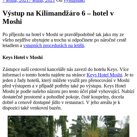
7 ledna, 2021
7 ledna, 2021
Od
vystupnaki
Výstup na Kilimandžáro 6 – hotel v
Moshi
Po příjezdu na hotel v Moshi se pravděpodobně tak jako my ze
všeho nejdříve ubytujete a trochu si odpočinete po náročné cestě
letadlem a
vstupních procedurách na letišti
.
Keys Hotel v Moshi
Zástupce naší cestovní kanceláře nás zavezl do hotelu Keys. Více
informací o tomto hotelu najdete na stránce
Keys Hotel Moshi
. Je to
jeden z řady hotelů, který můžete využít pro přenocování v Moshi
před výstupem a v případě potřeby také po výstupu. Keys Hotel
Moshi je podle našeho názoru pro tento účel plně vyhovující. Nabízí
dostatečně prostorné a pohodlné pokoje, čisté koupelny, docela
dobré a cenově dostupné jídlo v restauraci. V jeho areálu je k
dispozici také venkovní bazén.