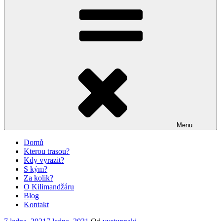
Menu
Domů
Kterou trasou?
Kdy vyrazit?
S kým?
Za kolik?
O Kilimandžáru
Blog
Kontakt
Publikováno