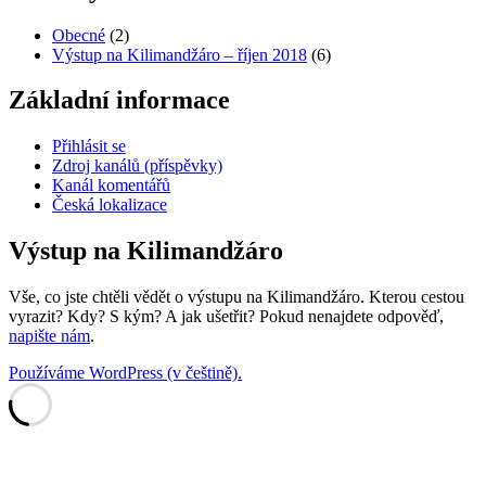
Obecné
(2)
Výstup na Kilimandžáro – říjen 2018
(6)
Základní informace
Přihlásit se
Zdroj kanálů (příspěvky)
Kanál komentářů
Česká lokalizace
Výstup na Kilimandžáro
Vše, co jste chtěli vědět o výstupu na Kilimandžáro. Kterou cestou
vyrazit? Kdy? S kým? A jak ušetřit? Pokud nenajdete odpověď,
napište nám
.
Používáme WordPress (v češtině).