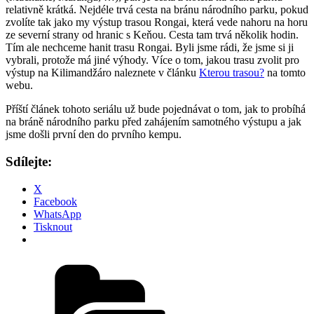
relativně krátká. Nejdéle trvá cesta na bránu národního parku, pokud
zvolíte tak jako my výstup trasou Rongai, která vede nahoru na horu
ze severní strany od hranic s Keňou. Cesta tam trvá několik hodin.
Tím ale nechceme hanit trasu Rongai. Byli jsme rádi, že jsme si ji
vybrali, protože má jiné výhody. Více o tom, jakou trasu zvolit pro
výstup na Kilimandžáro naleznete v článku
Kterou trasou?
na tomto
webu.
Příští článek tohoto seriálu už bude pojednávat o tom, jak to probíhá
na bráně národního parku před zahájením samotného výstupu a jak
jsme došli první den do prvního kempu.
Sdílejte:
X
Facebook
WhatsApp
Tisknout
Rubriky