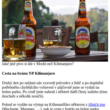
Jaké jiné pivo si dát v Moshi než Kilimanjaro?
Cesta na bránu NP Kilimanjaro
Druhý den po snídani nás vyzvedl průvodce a řidič a po doplnění
potřebného chybějícího vybavení v půjčovně jsme se vydali na
bránu parku. Po cestě jsme nabrali i některé další členy našeho týmu
(kuchaře a několik nosičů).
Pokud se vydáte na výstup na Kilimandžáro některou z
jižních tras
(Machame, Marangu, …), pak je cesta z hotelu na bránu parku