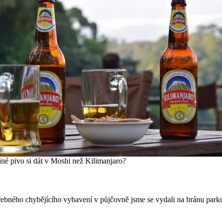
iné pivo si dát v Moshi než Kilimanjaro?
ebného chybějícího vybavení v půjčovně jsme se vydali na bránu parku.