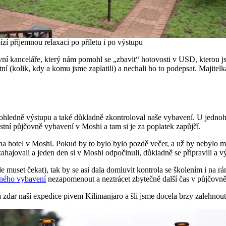
zí příjemnou relaxaci po příletu i po výstupu
vní kanceláře, který nám pomohl se „zbavit“ hotovosti v USD, kterou jsm
tní (kolik, kdy a komu jsme zaplatili) a nechali ho to podepsat. Majitel
ohledně výstupu a také důkladně zkontroloval naše vybavení. U jednoho 
tní půjčovně vybavení v Moshi a tam si je za poplatek zapůjčí.
ete na hotel v Moshi. Pokud by to bylo bylo pozdě večer, a už by nebylo
ajovali a jeden den si v Moshi odpočinuli, důkladně se připravili a výs
 muset čekat), tak by se asi dala domluvit kontrola se školením i na rá
ného vybavení
nezapomenout a neztrácet zbytečně další čas v půjčovně
í a zdar naší expedice pivem Kilimanjaro a šli jsme docela brzy zalehnou