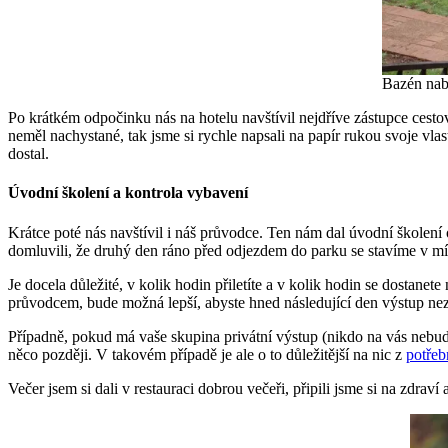
Bazén nabí
Po krátkém odpočinku nás na hotelu navštívil nejdříve zástupce cesto
neměl nachystané, tak jsme si rychle napsali na papír rukou svoje vlas
dostal.
Úvodní školení a kontrola vybavení
Krátce poté nás navštívil i náš průvodce. Ten nám dal úvodní školení 
domluvili, že druhý den ráno před odjezdem do parku se stavíme v mís
Je docela důležité, v kolik hodin přiletíte a v kolik hodin se dostan
průvodcem, bude možná lepší, abyste hned následující den výstup nezah
Případně, pokud má vaše skupina privátní výstup (nikdo na vás nebude
něco později. V takovém případě je ale o to důležitější na nic z
potřeb
Večer jsem si dali v restauraci dobrou večeři, připili jsme si na zdrav