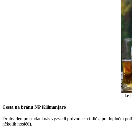
Jaké j
Cesta na bránu NP Kilimanjaro
Druhý den po snídani nás vyzvedl průvodce a řidič a po doplnění potř
několik nosičů).