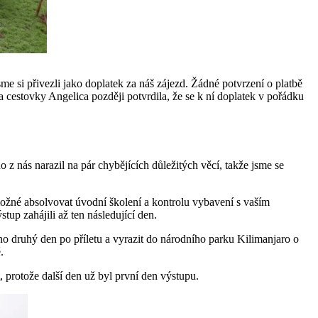
e si přivezli jako doplatek za náš zájezd. Žádné potvrzení o platbě
ka cestovky Angelica později potvrdila, že se k ní doplatek v pořádku
z nás narazil na pár chybějících důležitých věcí, takže jsme se
 možné absolvovat úvodní školení a kontrolu vybavení s vaším
tup zahájili až ten následující den.
no druhý den po příletu a vyrazit do národního parku Kilimanjaro o
.
t, protože další den už byl první den výstupu.