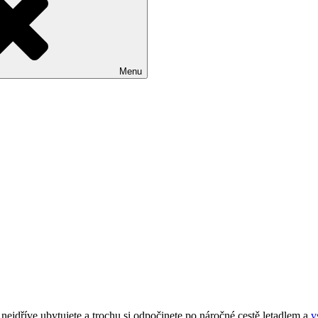
Menu
ejdříve ubytujete a trochu si odpočinete po náročné cestě letadlem a
v