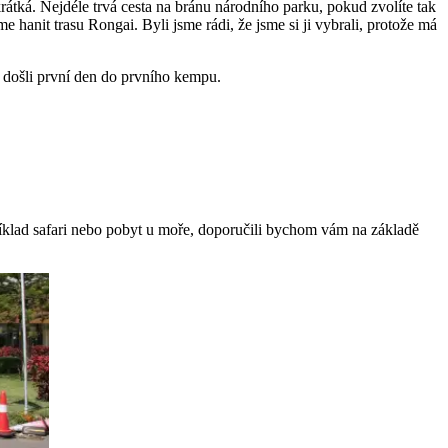
átká. Nejdéle trvá cesta na bránu národního parku, pokud zvolíte tak
hanit trasu Rongai. Byli jsme rádi, že jsme si ji vybrali, protože má
e došli první den do prvního kempu.
apříklad safari nebo pobyt u moře, doporučili bychom vám na základě