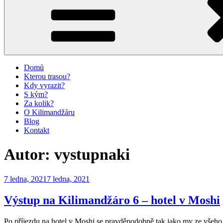
Domů
Kterou trasou?
Kdy vyrazit?
S kým?
Za kolik?
O Kilimandžáru
Blog
Kontakt
Autor:
vystupnaki
Publikováno
7 ledna, 2021
7 ledna, 2021
Výstup na Kilimandžáro 6 – hotel v Moshi
Po příjezdu na hotel v Moshi se pravděpodobně tak jako my ze všeho n