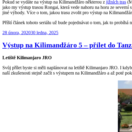
Pokud se vydáte na výstup na Kilimandžáro některou z
jižních tras
(Ma
jako my výstup trasou Rongai, která vede nahoru na horu ze severní st
jiné výhody. Více o tom, jakou trasu zvolit pro výstup na Kilimandžá
Příští článek tohoto seriálu už bude pojednávat o tom, jak to probíh
Publikováno
28 února, 2020
30 ledna, 2025
Výstup na Kilimandžáro 5 – přílet do Tanz
Letiště Kilimanjaro JRO
Svůj přílet byste si měli naplánovat na letiště Kilimanjaro JRO. I kd
naší zkušenosti stejně začít s výstupem na Kilimandžáro a až poté po