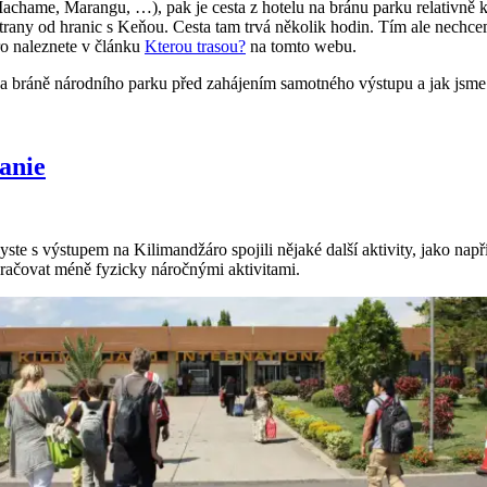
chame, Marangu, …), pak je cesta z hotelu na bránu parku relativně kr
rany od hranic s Keňou. Cesta tam trvá několik hodin. Tím ale nechceme 
ro naleznete v článku
Kterou trasou?
na tomto webu.
á na bráně národního parku před zahájením samotného výstupu a jak jsm
anie
ybyste s výstupem na Kilimandžáro spojili nějaké další aktivity, jako n
kračovat méně fyzicky náročnými aktivitami.