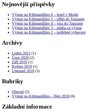
Nejnovější příspěvky
Výstup na Kilimandžáro 6 – hotel v Moshi
Výstup na Kilimandžáro 5 – přílet do Tanzanie
Výstup na Kilimandžáro 4 – víza do Tanzanie
Výstup na Kilimandžáro 3 – platba za výstup
Výstup na Kilimandžáro 2 – potřebné vybavení
Archivy
Leden 2021
(1)
Únor 2020
(2)
Září 2019
(1)
Květen 2019
(1)
Listopad 2018
(3)
Rubriky
Obecné
(2)
Výstup na Kilimandžáro – říjen 2018
(6)
Základní informace