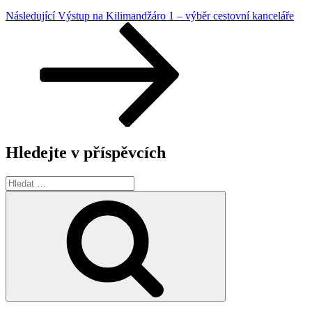
Navigace
Následující
Následující
Výstup na Kilimandžáro 1 – výběr cestovní kanceláře
příspěvek
pro
příspěvek
Hledejte v příspěvcích
Hledat:
Hledání