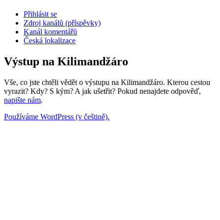
Přihlásit se
Zdroj kanálů (příspěvky)
Kanál komentářů
Česká lokalizace
Výstup na Kilimandžáro
Vše, co jste chtěli vědět o výstupu na Kilimandžáro. Kterou cestou
vyrazit? Kdy? S kým? A jak ušetřit? Pokud nenajdete odpověď,
napište nám
.
Používáme WordPress (v češtině).