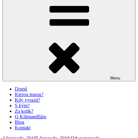
Menu
Domů
Kterou trasou?
Kdy vyrazit?
S kým?
Za kolik?
O Kilimandžáru
Blog
Kontakt
Publikováno